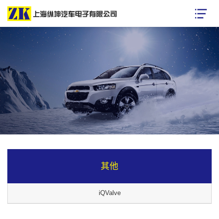
其他
iQValve