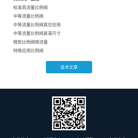
标准高流量比例阀
中等流量比例阀
中等流量比例阀真空应用
中等流量比例阀紧凑尺寸
微型比例阀微流量
特殊应用比例阀
技术文章