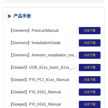
产品手册
【Siemens】PrescanManual
点击下载
【Siemens】InstallationGuide
点击下载
【Siemens】Amesim_installation_manual
点击下载
【Goepel】USB_61xx_basic_61xx_Manual
点击下载
【Goepel】PXI_PCI_61xx_Manual
点击下载
【Goepel】PXI_6161_Manual
点击下载
【Goepel】PXI_6141_Manual
点击下载